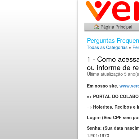
Página Principal
Perguntas Frequen
Todas as Categorias
»
Pe
1 - Como acessa
ou informe de r
Última atualização 5 ano(s
Em nosso site,
www.vero
=>
PORTAL DO COLAB
=>
Holerites, Recibos e
Login: (Seu CPF sem po
Senha: (Sua data nascim
12/01/1970