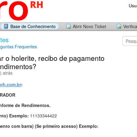
Usu
Base de Conhecimento
Abrir Novo Ticket
Verific
tes
rguntas Frequentes
r o holerite, recibo de pagamento
endimentos?
) atrás
rh.com.br
:
ORADOR
 Informe de Rendimentos.
nto) Exemplo:
11133344422
ento com barra) (Se primeiro acesso) Exemplo: